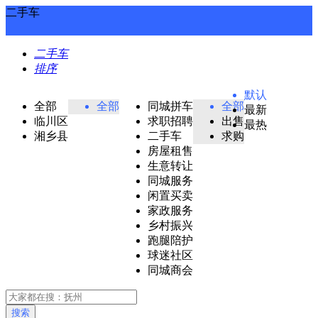
二手车
二手车
排序
默认
全部
全部
同城拼车
全部
最新
临川区
求职招聘
出售
最热
湘乡县
二手车
求购
房屋租售
生意转让
同城服务
闲置买卖
家政服务
乡村振兴
跑腿陪护
球迷社区
同城商会
搜索