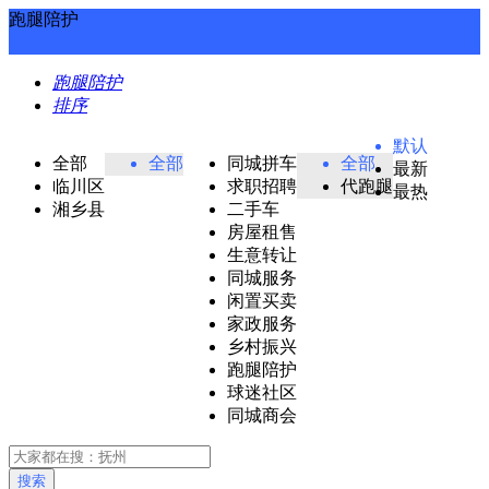
跑腿陪护
跑腿陪护
排序
默认
全部
全部
同城拼车
全部
最新
临川区
求职招聘
代跑腿
最热
湘乡县
二手车
房屋租售
生意转让
同城服务
闲置买卖
家政服务
乡村振兴
跑腿陪护
球迷社区
同城商会
搜索