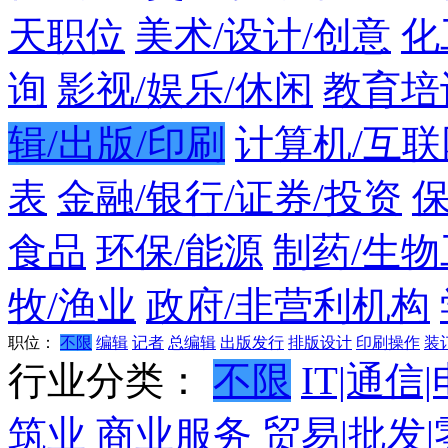
天职位
美术/设计/创意
化
询
影视/娱乐/休闲
教育培
辑/出版/印刷
计算机/互联
表
金融/银行/证券/投资
食品
环保/能源
制药/生物
牧/渔业
政府/非营利机构
职位：
不限
编辑
记者
总编辑
出版发行
排版设计
印刷操作
装
行业分类：
不限
IT|通信
筑业
商业服务
贸易|批发