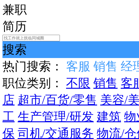
兼职
简历
搜索
热门搜索：
客服
销售
经
职位类别：
不限
销售
客
店
超市/百货/零售
美容/
工
生产管理/研发
建筑
物
保
司机/交通服务
物流/仓