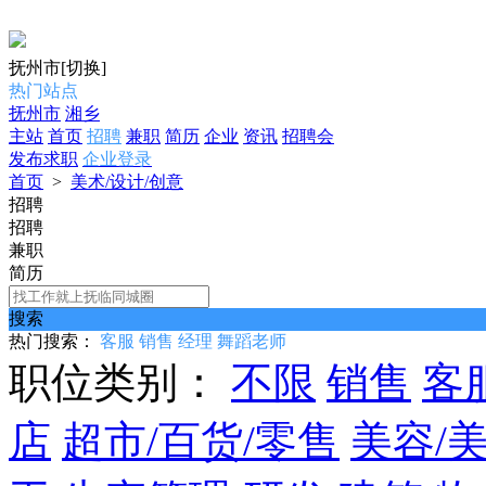
抚州市
[切换]
热门站点
抚州市
湘乡
主站
首页
招聘
兼职
简历
企业
资讯
招聘会
发布求职
企业登录
首页
>
美术/设计/创意
招聘
招聘
兼职
简历
搜索
热门搜索：
客服
销售
经理
舞蹈老师
职位类别：
不限
销售
客
店
超市/百货/零售
美容/