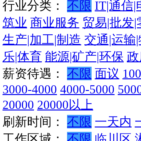
行业分类：
不限
IT|通信
筑业
商业服务
贸易|批发
生产|加工|制造
交通|运输
乐|体育
能源|矿产|环保
政
薪资待遇：
不限
面议
10
3000-4000
4000-5000
500
20000
20000以上
刷新时间：
不限
一天内
工作区域：
不限
临川区