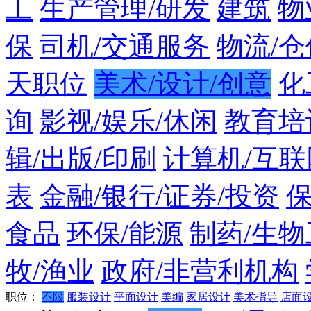
工
生产管理/研发
建筑
物
保
司机/交通服务
物流/仓
天职位
美术/设计/创意
化
询
影视/娱乐/休闲
教育培
辑/出版/印刷
计算机/互联
表
金融/银行/证券/投资
食品
环保/能源
制药/生物
牧/渔业
政府/非营利机构
职位：
不限
服装设计
平面设计
美编
家居设计
美术指导
店面