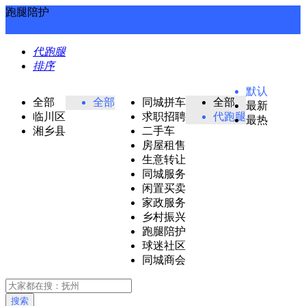
跑腿陪护
代跑腿
排序
默认
全部
全部
同城拼车
全部
最新
临川区
求职招聘
代跑腿
最热
湘乡县
二手车
房屋租售
生意转让
同城服务
闲置买卖
家政服务
乡村振兴
跑腿陪护
球迷社区
同城商会
搜索